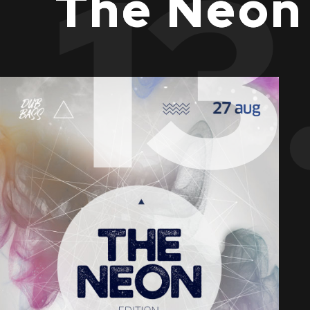
13
The Neon 