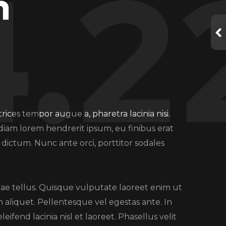
4.2
n
trices tempor augue a, pharetra lacinia nisi.
 diam lorem hendrerit ipsum, eu finibus erat
ictum. Nunc ante orci, porttitor sodales
vitae tellus. Quisque vulputate laoreet enim ut
m aliquet. Pellentesque vel egestas ante. In
leifend lacinia nisl et laoreet. Phasellus velit